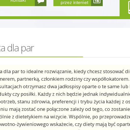
przez internet
a dla par
a dla par to idealne rozwiązanie, kiedy chcesz stosować d
nerem, partnerką, członkiem rodziny czy współlokatorem.
ultacjach otrzymasz dwa jadłospisy oparte o te same lub
ukty czy posiłki. Każdy z nich będzie jednak indywidual
otrzeb, stanu zdrowia, preferencji i trybu życia każdej z o
niu mają zostać one połączone zależy od tego, co zostani
lnie z dietetykiem na wizycie. Wspólnie, po przeprowad
wotno-żywieniowego wskażecie, czy diety mają być oparte