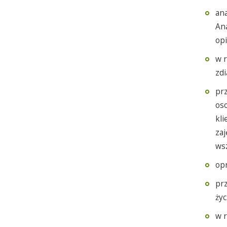
ana
Ana
op
w r
zd
pr
oso
kli
zaj
wsz
opr
prz
życ
w 