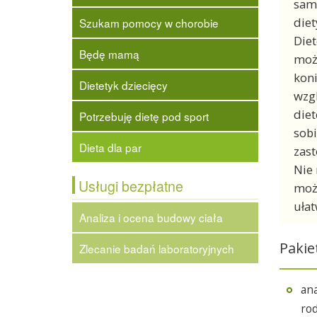
same
diet
Szukam pomocy w chorobie
Diet
Będę mamą
możl
koni
Dietetyk dziecięcy
wzgl
diet
Potrzebuję dietę pod sport
sobi
Dieta dla par
zas
Nie 
Usługi bezpłatne
możl
ułat
Analiza i ocena budowy ciała
Pakie
Zlecanie badań laboratoryjnych
ana
ro