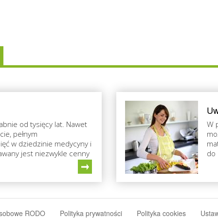
Uw
abnie od tysięcy lat. Nawet
W p
cie, pełnym
moż
ięć w dziedzinie medycyny i
mat
nawany jest niezwykle cenny
do 
osobowe RODO
Polityka prywatności
Polityka cookies
Ustaw