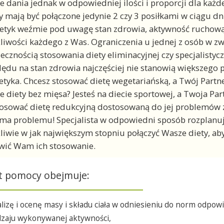
 dania jednak w odpowiedniej ilości i proporcji dla każde
y mają być połączone jedynie 2 czy 3 posiłkami w ciągu dn
etyk weźmie pod uwagę stan zdrowia, aktywność ruchową,
iwości każdego z Was. Ograniczenia u jednej z osób w zw
ecznością stosowania diety eliminacyjnej czy specjalistyc
ędu na stan zdrowia najczęściej nie stanowią większego
etyka. Chcesz stosować dietę wegetariańską, a Twój Partn
e diety bez mięsa? Jesteś na diecie sportowej, a Twoja Par
tosować dietę redukcyjną dostosowaną do jej problemów
ma problemu! Specjalista w odpowiedni sposób rozplanuje 
iwie w jak największym stopniu połączyć Wasze diety, a
wić Wam ich stosowanie.
t pomocy obejmuje:
lizę i ocenę masy i składu ciała w odniesieniu do norm odpow
dzaju wykonywanej aktywności,