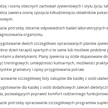
lizę i ocenę obecnych zachowań żywieniowych i stylu życia, t
liza zawiera ocenę spożycia kilkudziesięciu składników pok
isowym.
azie potrzeby zlecenie odpowiednich badań laboratoryjnych 
iagnozowania organizmu,
zygotowanie dwóch szczegółowo opracowanych planów żywieni
bno dzień terapii) opartych o te same lub możliwie podobne 
entami a dietetykiem). Plany żywienia są ściśle dopasowane do
ęć treningowych, umiejętności kulinarnych, możliwości prakt
ystkie gramatury i opisy przygotowania potraw.
acowanie szczegółowej listy zakupów dla każdej z osób ułatwiaj
ygotowanie dla każdej z osób dodatkowych zaleceń dietetyczn
ia, pozwalających poprawić komfort codziennego funkcjonowa
razie potrzeby opracowanie szczegółowych programów suplem