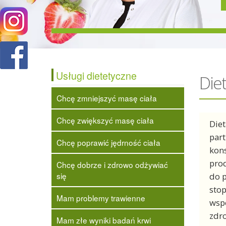
Usługi dietetyczne
Diet
Chcę zmniejszyć masę ciała
Chcę zwiększyć masę ciała
Diet
part
Chcę poprawić jędrność ciała
kons
prod
Chcę dobrze i zdrowo odżywiać
się
do p
stop
Mam problemy trawienne
wspó
zdro
Mam złe wyniki badań krwi