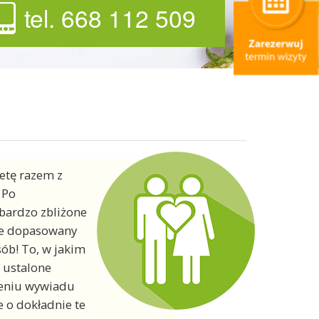
tel. 668 112 509
ietę razem z
 Po
 bardzo zbliżone
nie dopasowany
sób! To, w jakim
e ustalone
zeniu wywiadu
 o dokładnie te