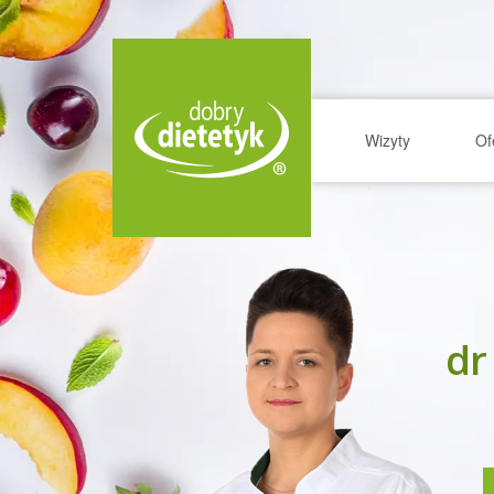
Wizyty
Of
dr