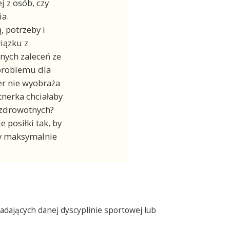
j z osób, czy
ia.
 potrzeby i
iązku z
znych zaleceń ze
 problemu dla
er nie wyobraża
tnerka chciałaby
 zdrowotnych?
posiłki tak, by
by maksymalnie
iadających danej dyscyplinie sportowej lub