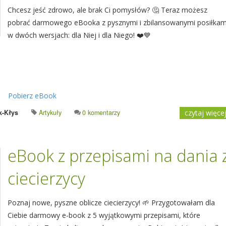
Chcesz jeść zdrowo, ale brak Ci pomysłów? 🤔 Teraz możesz
pobrać darmowego eBooka z pysznymi i zbilansowanymi posiłkam
w dwóch wersjach: dla Niej i dla Niego! ❤️💙
Pobierz eBook
k-Kłys
Artykuły
0 komentarzy
czytaj więce
eBook z przepisami na dania 
ciecierzycy
Poznaj nowe, pyszne oblicze ciecierzycy! 🌱 Przygotowałam dla
Ciebie darmowy e-book z 5 wyjątkowymi przepisami, które