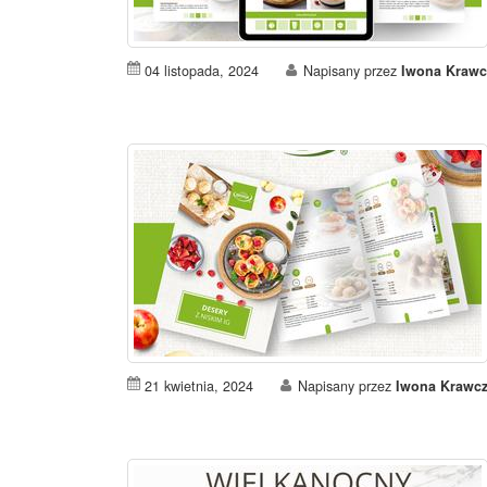
04 listopada, 2024
Napisany przez
Iwona Krawc
21 kwietnia, 2024
Napisany przez
Iwona Krawcz