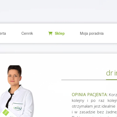
erta
Cennik
Sklep
Moja poradnia
dr 
OPINIA PACJENTA:
Korz
kolejny i po raz kolej
otrzymałam jest idealnie
i w zasadzie bez żadne