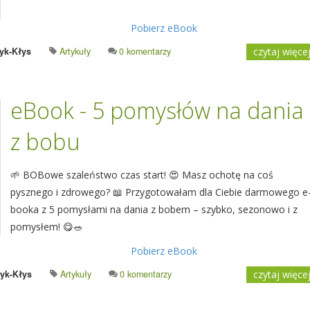
Pobierz eBook
yk-Kłys
Artykuły
0 komentarzy
czytaj więce
eBook - 5 pomysłów na dania
z bobu
🌱 BOBowe szaleństwo czas start! 😍 Masz ochotę na coś
pysznego i zdrowego? 📖 Przygotowałam dla Ciebie darmowego e
booka z 5 pomysłami na dania z bobem – szybko, sezonowo i z
pomysłem! 😋🥗
Pobierz eBook
yk-Kłys
Artykuły
0 komentarzy
czytaj więce