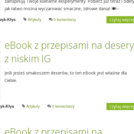
zainspirują Twoje kulinarne eksperymenty. Pobierz już teraz i odkry
jak łatwo można wyczarować smaczne, zdrowe dania! 🍽️✨
zyk-Kłys
Artykuły
0 komentarzy
czytaj więce
eBook z przepisami na desery
z niskim IG
Jeśli jesteś smakoszem deserów, to ten eBook jest właśnie dla
Ciebie.
yk-Kłys
Artykuły
0 komentarzy
czytaj więce
eBook z przepisami na