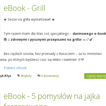
eBook - Grill
🔥 Sezon na grilla wystartował! 🔥
Tym razem mam dla Was coś specjalnego –
darmowego e-boo
📚 z
zdrowymi i pysznymi przepisami na grilla
! 🥗🍗🍆
Bez ciężkich sosów, bez przesady z tłuszczem – za to mnóstwo
ia, po których będziesz czuć się lekko i świetnie! 🌞💚
Pobierz eBook
yk-Kłys
Artykuły
0 komentarzy
czytaj więce
eBook - 5 pomysłów na jajka