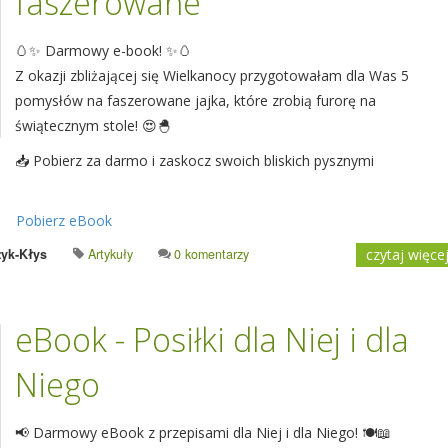
faszerowane
🥚✨ Darmowy e-book! ✨🥚
Z okazji zbliżającej się Wielkanocy przygotowałam dla Was 5
pomysłów na faszerowane jajka, które zrobią furorę na
świątecznym stole! 😍🐣
📥 Pobierz za darmo i zaskocz swoich bliskich pysznymi
Pobierz eBook
yk-Kłys
Artykuły
0 komentarzy
czytaj więce
eBook - Posiłki dla Niej i dla
Niego
📢 Darmowy eBook z przepisami dla Niej i dla Niego! 🍽️📖