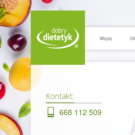
Wizyty
Of
Kontakt:
668 112 509