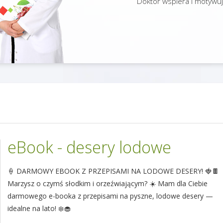
Doktor wspiera i motywuj
eBook - desery lodowe
🍦 DARMOWY EBOOK Z PRZEPISAMI NA LODOWE DESERY! 🍓🍫
Marzysz o czymś słodkim i orzeźwiającym? ☀️ Mam dla Ciebie
darmowego e-booka z przepisami na pyszne, lodowe desery —
idealne na lato! ❄️🧁