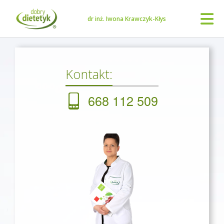
dr inż. Iwona Krawczyk-Kłys
Kontakt:
668 112 509