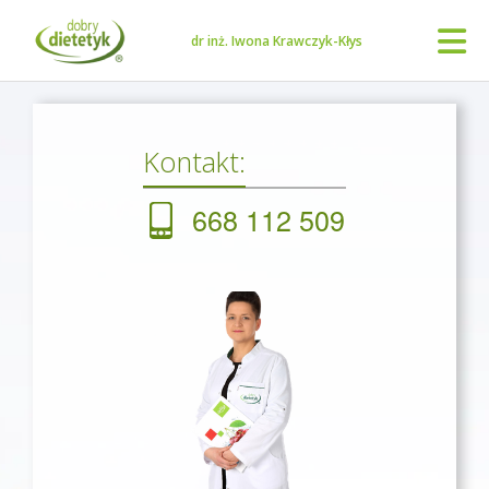
dr inż. Iwona Krawczyk-Kłys
Kontakt:
668 112 509