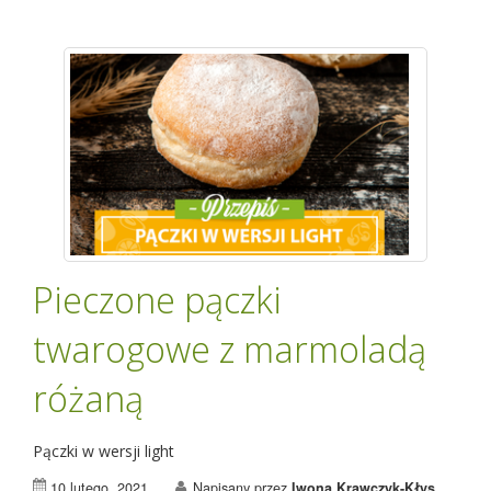
Pieczone pączki
twarogowe z marmoladą
różaną
Pączki w wersji light
10 lutego, 2021
Napisany przez
Iwona Krawczyk-Kłys