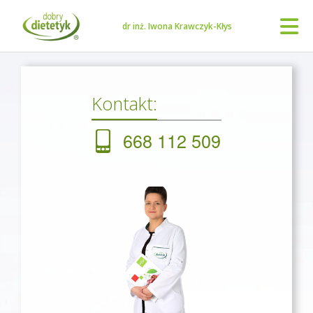
dr inż. Iwona Krawczyk-Kłys
Kontakt:
668 112 509