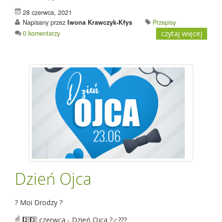
28 czerwca, 2021
Napisany przez
Iwona Krawczyk-Kłys
Przepisy
0 komentarzy
czytaj więcej
Dzień Ojca
? Moi Drodzy ?
☝️ 2️⃣3️⃣ czerwca - Dzień Ojca ?‍♂️?‍??