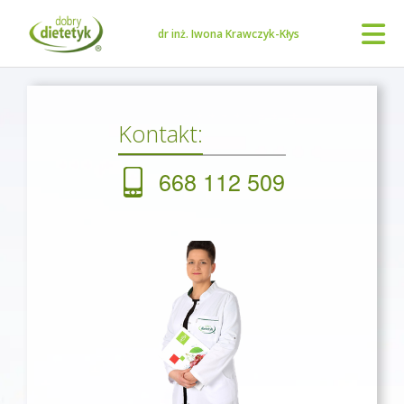
dr inż. Iwona Krawczyk-Kłys
Kontakt:
668 112 509