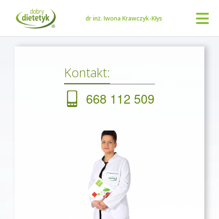
dr inż. Iwona Krawczyk-Kłys
Kontakt:
668 112 509