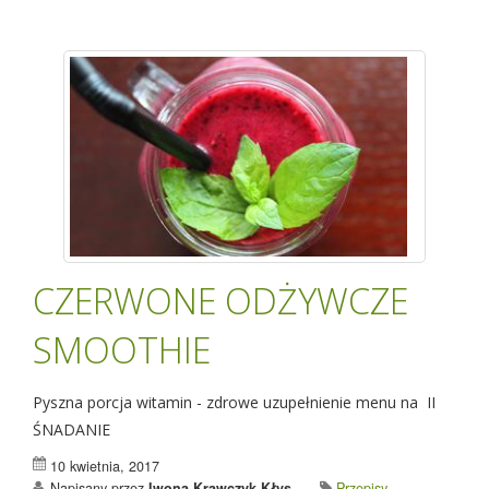
CZERWONE ODŻYWCZE
SMOOTHIE
Pyszna porcja witamin - zdrowe uzupełnienie menu na II
ŚNADANIE
10 kwietnia, 2017
Napisany przez
Iwona Krawczyk-Kłys
Przepisy