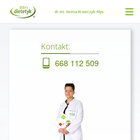
dr inż. Iwona Krawczyk-Kłys
Kontakt:
668 112 509