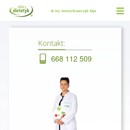
dr inż. Iwona Krawczyk-Kłys
Kontakt:
668 112 509