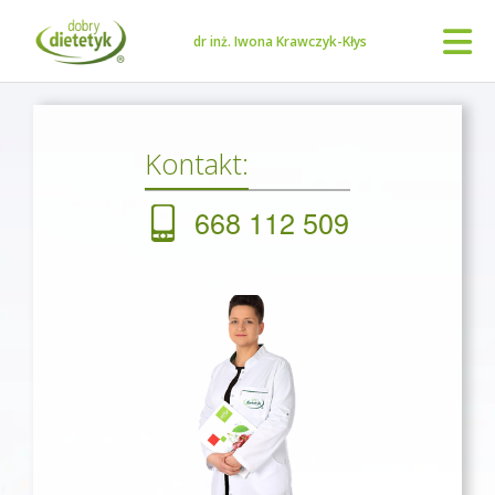
dr inż. Iwona Krawczyk-Kłys
Kontakt:
668 112 509