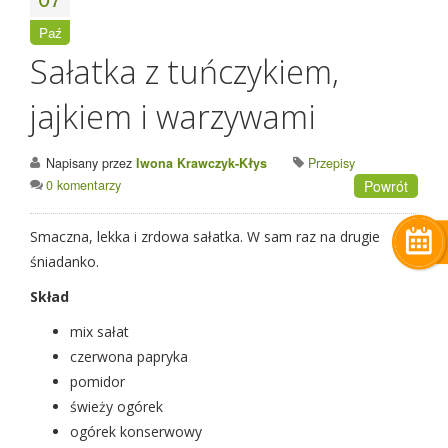
Paź
Sałatka z tuńczykiem,
jajkiem i warzywami
Napisany przez
Iwona Krawczyk-Kłys
Przepisy
0 komentarzy
Powrót
Smaczna, lekka i zrdowa sałatka. W sam raz na drugie
śniadanko.
Skład
mix sałat
czerwona papryka
pomidor
świeży ogórek
ogórek konserwowy