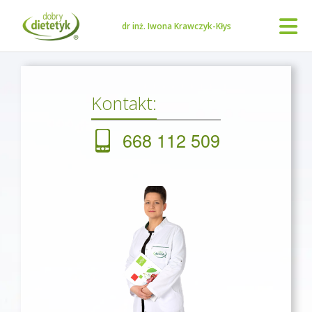
dr inż. Iwona Krawczyk-Kłys
Kontakt:
668 112 509