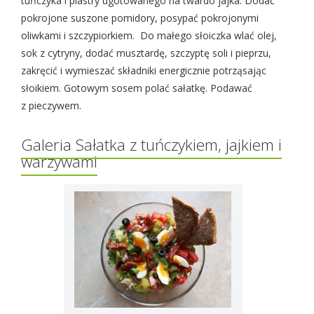
tuńczyka i plastry ugotowanego na twardo jajka. Dodać
pokrojone suszone pomidory, posypać pokrojonymi
oliwkami i szczypiorkiem. Do małego słoiczka wlać olej,
sok z cytryny, dodać musztardę, szczyptę soli i pieprzu,
zakręcić i wymieszać składniki energicznie potrząsając
słoikiem. Gotowym sosem polać sałatkę. Podawać
z pieczywem.
Galeria Sałatka z tuńczykiem, jajkiem i
warzywami