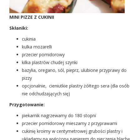
MINI PIZZE Z CUKINII
Skłaniki:
cukinia
kulka mozarelli
przecier pomidorowy
kilka plastrów chudej szynki
bazylia, oregano, sól, pieprz, ulubione przyprawy do
pizzy
opcjonalnie, cieniutkie plastry żółtego sera (dla osób
nie odchudzających się)
Przygotowanie:
piekarnik nagrzewamy do 180 stopni
przecier pomidorowy mieszamy z przyprawami
cukinię kroimy w centymetrowej grubości plastry i
układamy na wyłożoną papierem do pieczenia blachę