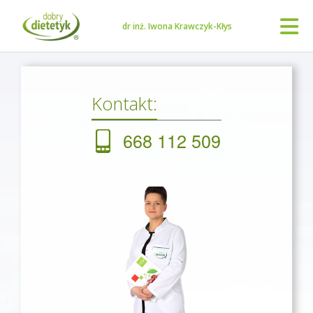
dr inż. Iwona Krawczyk-Kłys
Kontakt:
668 112 509