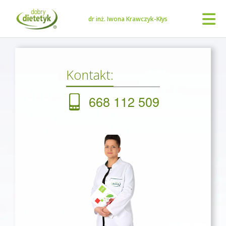
dr inż. Iwona Krawczyk-Kłys
Kontakt:
668 112 509