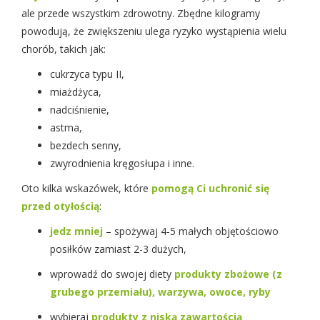
ale przede wszystkim zdrowotny. Zbędne kilogramy
powodują, że zwiększeniu ulega ryzyko wystąpienia wielu
chorób, takich jak:
cukrzyca typu II,
miażdżyca,
nadciśnienie,
astma,
bezdech senny,
zwyrodnienia kręgosłupa i inne.
Oto kilka wskazówek, które
pomogą Ci uchronić się
przed otyłością
:
jedz mniej
– spożywaj 4-5 małych objętościowo
posiłków zamiast 2-3 dużych,
wprowadź do swojej diety
produkty zbożowe (z
grubego przemiału), warzywa, owoce, ryby
wybieraj
produkty z niską zawartością