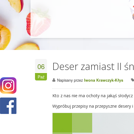
Deser zamiast II ś
06
Paź
Napisany przez
Iwona Krawczyk-Kłys
Kto z nas nie ma ochoty na jakąś słodycz 
Wypróbuj przepisy na przepyszne desery i z