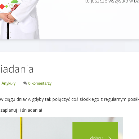
to jeszcze wszystko w bar
niadania
Artykuły
0 komentarzy
w ciągu dnia? A gdyby tak połączyć coś słodkiego z regularnym posił
aplanuj II śniadania!