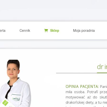
erta
Cennik
Sklep
Moja poradnia
dr 
OPINIA PACJENTA:
Pani
miła osoba. Potrafi prz
motywować aż do skutk
drakońskiej diety, a tu 