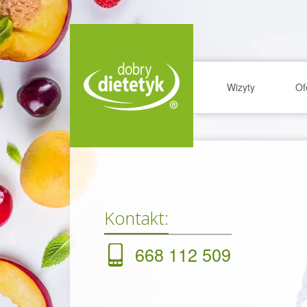
Wizyty
Of
Kontakt:
668 112 509