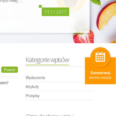
dzo miłej ...
13.11.2017
Kategorie wpisów
Powrót
Wydarzenia
kiem?
Artykuły
Przepisy