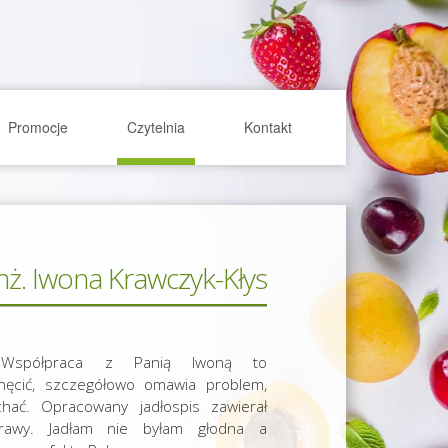
Promocje
Czytelnia
Kontakt
inż. Iwona Krawczyk-Kłys
spółpraca z Panią Iwoną to
chęcić, szczegółowo omawia problem,
hać. Opracowany jadłospis zawierał
rawy. Jadłam nie byłam głodna a