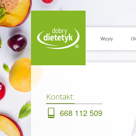
Wizyty
Of
Kontakt:
668 112 509