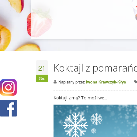
Koktajl z pomarań
21
Gru
Napisany przez
Iwona Krawczyk-Kłys
Koktajl zimą? To możliwe...