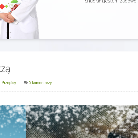
chudłam.Jestem zadowol
czą
Przepisy
0 komentarzy