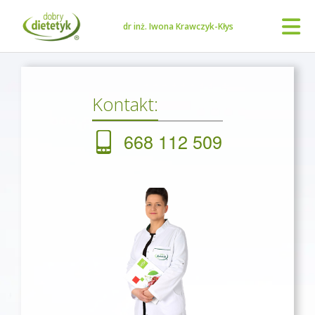
dr inż. Iwona Krawczyk-Kłys
Kontakt:
668 112 509