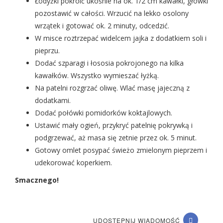
Łodyżki pokroić ukośnie na ok. 1/2 cm kawałki, główki
pozostawić w całości. Wrzucić na lekko osolony
wrzątek i gotować ok. 2 minuty, odcedzić.
W misce roztrzepać widelcem jajka z dodatkiem soli i
pieprzu.
Dodać szparagi i łososia pokrojonego na kilka
kawałków. Wszystko wymieszać łyżką.
Na patelni rozgrzać oliwę. Wlać masę jajeczną z
dodatkami.
Dodać połówki pomidorków koktajlowych.
Ustawić mały ogień, przykryć patelnię pokrywką i
podgrzewać, aż masa się zetnie przez ok. 5 minut.
Gotowy omlet posypać świeżo zmielonym pieprzem i
udekorować koperkiem.
Smacznego!
UDOSTĘPNIJ WIADOMOŚĆ