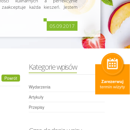
ości kulinarnych a perfekcyjnie
 zaakceptuje każda kieszeń. Jestem
05.09.2017
Kategorie wpisów
Powrót
Wydarzenia
Artykuły
Przepisy