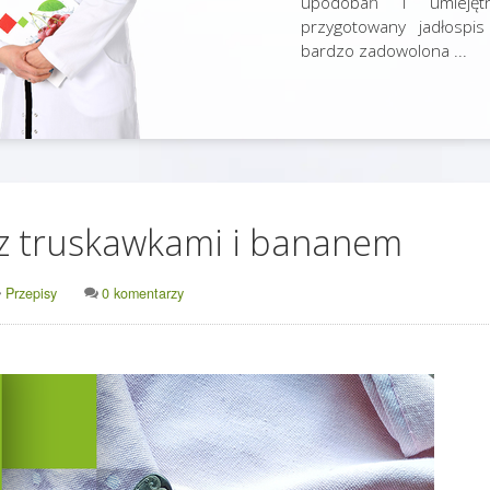
upodobań i umiejętn
przygotowany jadłospis
bardzo zadowolona ...
 z truskawkami i bananem
Przepisy
0 komentarzy