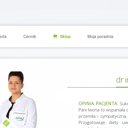
erta
Cennik
Sklep
Moja poradnia
dr 
OPINIA PACJENTA:
Sukc
Pani Iwona to wspaniała
przemiła i sympatyczna,
Przygotowuje diety uwz