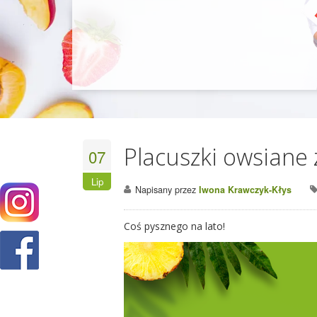
Placuszki owsiane
07
Lip
Napisany przez
Iwona Krawczyk-Kłys
Coś pysznego na lato!