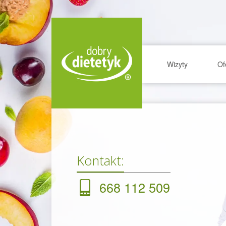
Wizyty
Of
Kontakt:
668 112 509