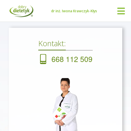
dr inż. Iwona Krawczyk-Kłys
Kontakt:
668 112 509